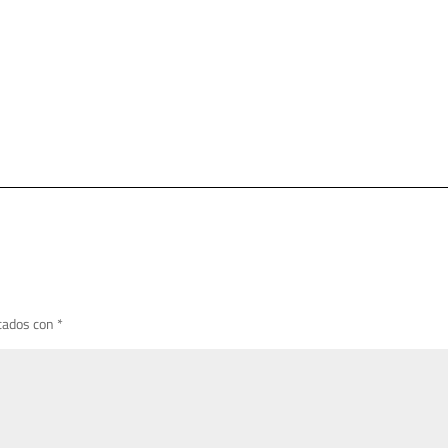
cados con
*