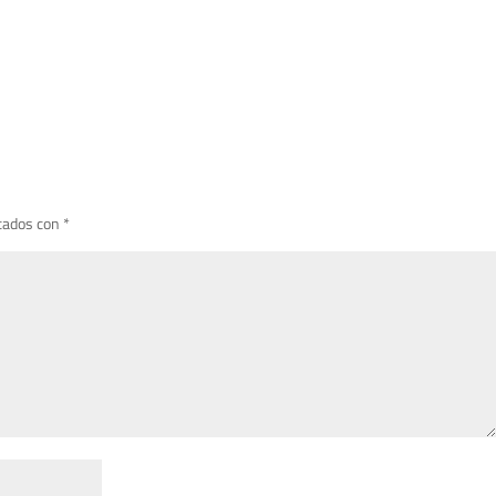
cados con
*