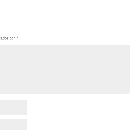
cados con
*