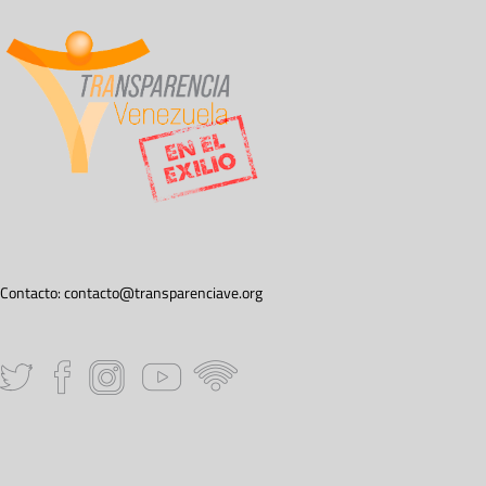
Contacto:
contacto@transparenciave.org