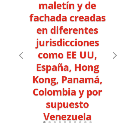
maletín y de
fachada creadas
en diferentes
jurisdicciones
como EE UU,
España, Hong
Kong, Panamá,
Colombia y por
supuesto
Venezuela