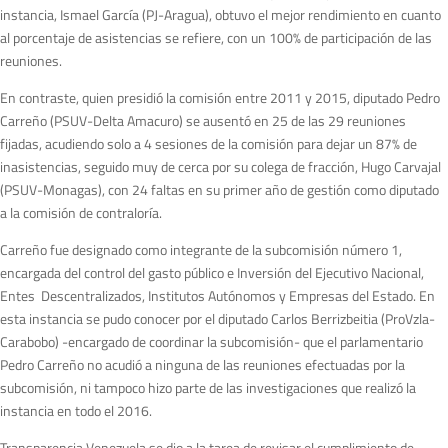
instancia, Ismael García (PJ-Aragua), obtuvo el mejor rendimiento en cuanto
al porcentaje de asistencias se refiere, con un 100% de participación de las
reuniones.
En contraste, quien presidió la comisión entre 2011 y 2015, diputado Pedro
Carreño (PSUV-Delta Amacuro) se ausentó en 25 de las 29 reuniones
fijadas, acudiendo solo a 4 sesiones de la comisión para dejar un 87% de
inasistencias, seguido muy de cerca por su colega de fracción, Hugo Carvajal
(PSUV-Monagas), con 24 faltas en su primer año de gestión como diputado
a la comisión de contraloría.
Carreño fue designado como integrante de la subcomisión número 1,
encargada del control del gasto público e Inversión del Ejecutivo Nacional,
Entes Descentralizados, Institutos Autónomos y Empresas del Estado. En
esta instancia se pudo conocer por el diputado Carlos Berrizbeitia (ProVzla-
Carabobo) -encargado de coordinar la subcomisión- que el parlamentario
Pedro Carreño no acudió a ninguna de las reuniones efectuadas por la
subcomisión, ni tampoco hizo parte de las investigaciones que realizó la
instancia en todo el 2016.
Transparencia Venezuela se dio a la tarea de revisar el cumplimiento de