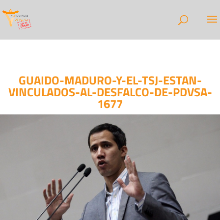
GUAIDO-MADURO-Y-EL-TSJ-ESTAN-
VINCULADOS-AL-DESFALCO-DE-PDVSA-
1677