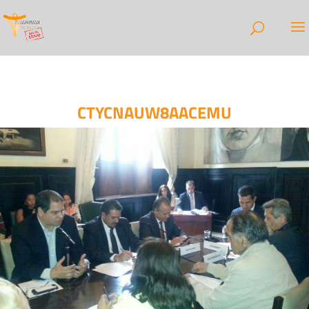
CTYCNAUW8AACEMU