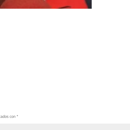
cados con
*