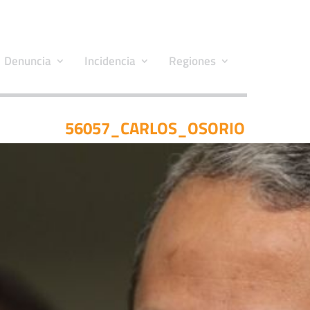
Denuncia
Incidencia
Regiones
56057_CARLOS_OSORIO