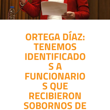
ORTEGA DÍAZ:
TENEMOS
IDENTIFICADO
S A
FUNCIONARIO
S QUE
RECIBIERON
SOBORNOS DE