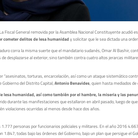
 La Fiscal General removida por la Asamblea Nacional Constituyente acudió es
or cometer delitos de lesa humanidad
y solicitar que le sea dictada una orde
e Maduro corra la misma suerte que el mandatario sudanés, Omar Al Bashir, con
 de desplazarse al exterior; sino también contra cuatro altos jerarcas militar
“asesinatos, torturas, encarcelación, así como un ataque sistemático contra la
 de Gobierno del Distrito Capital,
Antonio Benavides
, quien hasta mediados de e
e lesa humanidad, así como también por el hambre, la miseria y las penur
rrido durante las manifestaciones que estallaron en abril pasado, luego de que 
bién violaciones ocurridas al menos desde hace dos años.
1.777 personas por funcionarios policiales y militares. En el año 2016 4.6
on 1.847, todas bajo las órdenes del Gobierno, bajo un plan que persigue el Go