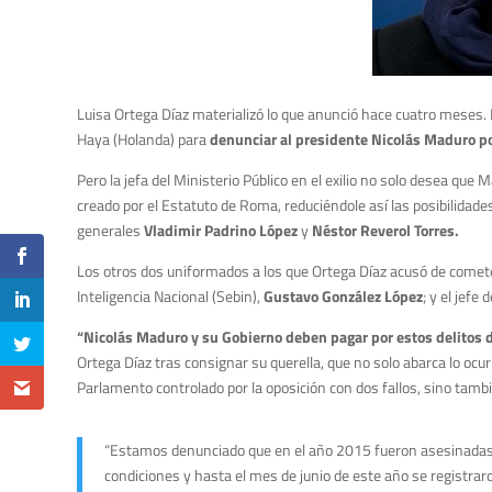
Luisa Ortega Díaz materializó lo que anunció hace cuatro meses.
Haya (Holanda) para
denunciar al presidente Nicolás Maduro p
Pero la jefa del Ministerio Público en el exilio no solo desea qu
creado por el Estatuto de Roma, reduciéndole así las posibilidades
generales
Vladimir Padrino López
y
Néstor Reverol Torres.
Los otros dos uniformados a los que Ortega Díaz acusó de cometer 
Inteligencia Nacional (Sebin),
Gustavo González López
; y el jefe
“Nicolás Maduro y su Gobierno deben pagar por estos delitos d
Ortega Díaz tras consignar su querella, que no solo abarca lo ocu
Parlamento controlado por la oposición con dos fallos, sino tam
“Estamos denunciado que en el año 2015 fueron asesinadas 
condiciones y hasta el mes de junio de este año se registrar