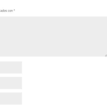
cados con
*