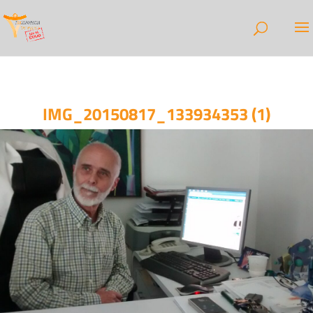
IMG_20150817_133934353 (1)