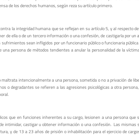
efensa de los derechos humanos, según reza su artículo primero.
ontra la integridad humana que se reflejan en su artículo 5, y al respecto d
ner de ella o de un tercero información o una confesión, de castigarla por un 
sufrimientos sean infligidos por un funcionario público o funcionaria pública 
una persona de métodos tendientes a anular la personalidad de la víctima o
o maltrata intencionalmente a una persona, sometida o no a privación de libert
os o degradantes se refieren a las agresiones psicológicas a otra persona,
oral.
licos que en funciones inherentes a su cargo, lesionen a una persona que se
 de intimidar, castigar u obtener información o una confesión. Las mismas se
tura, y de 13 a 23 años de prisión o inhabilitación para el ejercicio de carg
.