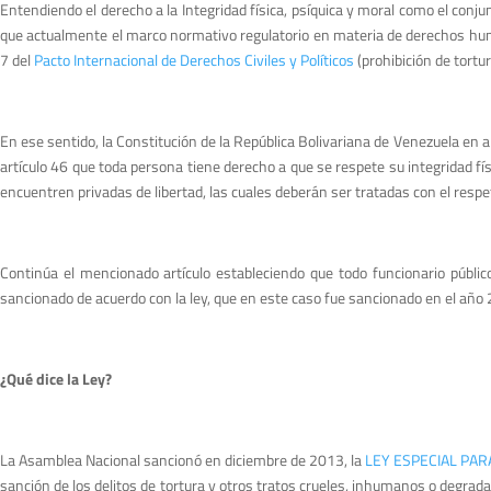
Entendiendo el derecho a la Integridad física, psíquica y moral como el con
que actualmente el marco normativo regulatorio en materia de derechos huma
7 del
Pacto Internacional de Derechos Civiles y Políticos
(prohibición de tortu
En ese sentido, la Constitución de la República Bolivariana de Venezuela en ar
artículo 46 que toda persona tiene derecho a que se respete su integridad fí
encuentren privadas de libertad, las cuales deberán ser tratadas con el respe
Continúa el mencionado artículo estableciendo que todo funcionario público
sancionado de acuerdo con la ley, que en este caso fue sancionado en el año
¿Qué dice la Ley?
La Asamblea Nacional sancionó en diciembre de 2013, la
LEY ESPECIAL PA
sanción de los delitos de tortura y otros tratos crueles, inhumanos o degrad