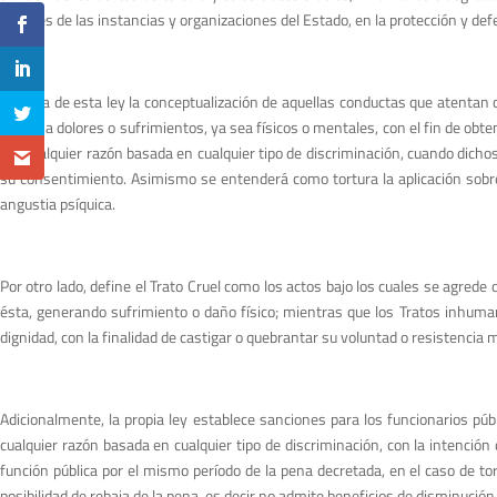
a través de las instancias y organizaciones del Estado, en la protección y d
Resalta de esta ley la conceptualización de aquellas conductas que atentan c
persona dolores o sufrimientos, ya sea físicos o mentales, con el fin de obte
por cualquier razón basada en cualquier tipo de discriminación, cuando dichos 
su consentimiento. Asimismo se entenderá como tortura la aplicación sobre 
angustia psíquica.
Por otro lado, define el Trato Cruel como los actos bajo los cuales se agrede 
ésta, generando sufrimiento o daño físico; mientras que los Tratos inhuman
dignidad, con la finalidad de castigar o quebrantar su voluntad o resistencia m
Adicionalmente, la propia ley establece sanciones para los funcionarios púb
cualquier razón basada en cualquier tipo de discriminación, con la intención
función pública por el mismo período de la pena decretada, en el caso de tor
posibilidad de rebaja de la pena, es decir no admite beneficios de disminución