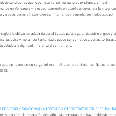
junto de condiciones que le permiten al ser humano su existencia, sin sufrir
nos en Venezuela – y específicamente en cuanto al derecho a la integridad p
ra y a otras penas o tratos crueles, inhumanos y degradantes), adoptado por 
reglo a la obligación adquirida por el Estado para la garantía sobre el goce y
sica, psíquica y moral; por tanto, nadie puede ser sometido a penas, tortura
to debido a la dignidad inherente al ser humano.
 que, en razón de su cargo, infiera maltratos o sufrimientos físicos o ment
 2013.
RA PREVENIR Y SANCIONAR LA TORTURA Y OTROS TRATOS CRUELES, INH
antes, así como la reparación del daño a las personas que hayan sido víctimas