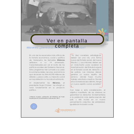
Ver en pantalla
completa