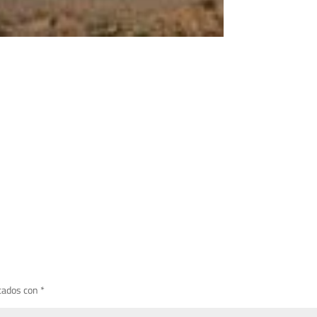
cados con
*