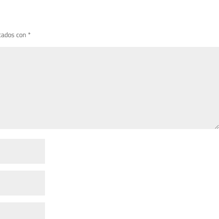
cados con
*