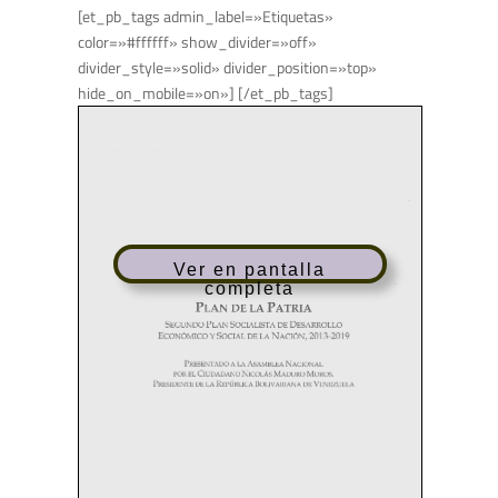
[et_pb_tags admin_label=»Etiquetas»
color=»#ffffff» show_divider=»off»
divider_style=»solid» divider_position=»top»
hide_on_mobile=»on»] [/et_pb_tags]
Ver en pantalla
completa