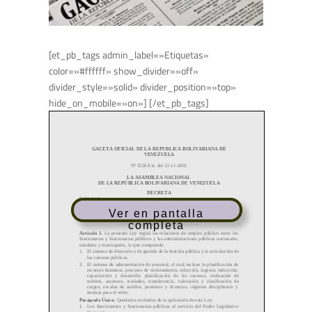
[et_pb_tags admin_label=»Etiquetas»
color=»#ffffff» show_divider=»off»
divider_style=»solid» divider_position=»top»
hide_on_mobile=»on»] [/et_pb_tags]
Ver en pantalla
completa