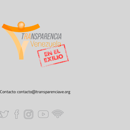
Contacto:
contacto@transparenciave.org