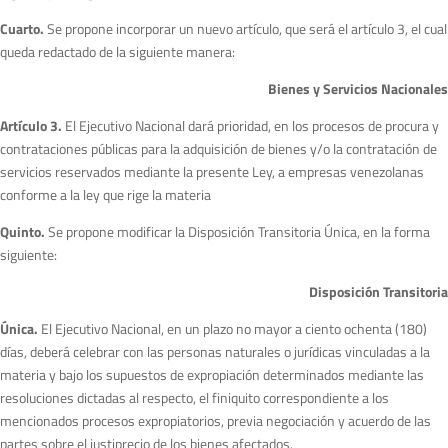
C
uarto.
Se propone incorporar un nuevo artículo, que será el artículo 3, el cual
queda redactado de la siguiente manera:
B
i
enes y Servicios Nacionales
A
rtí
culo 3.
El Ejecutivo Nacional dará prioridad, en los procesos de procura y
contrataciones públicas para la adquisición de bienes y/o la contratación de
servicios reservados mediante la presente Ley, a empresas venezolanas
conforme a la ley que rige la materia
Q
uinto.
Se propone modificar la Disposición Transitoria Única, en la forma
siguiente:
D
i
sposición Transitoria
Ú
nica.
El Ejecutivo Nacional, en un plazo no mayor a ciento ochenta (180)
días, deberá celebrar con las personas naturales o jurídicas vinculadas a la
materia y bajo los supuestos de expropiación determinados mediante las
resoluciones dictadas al respecto, el finiquito correspondiente a los
mencionados procesos expropiatorios, previa negociación y acuerdo de las
partes sobre el justiprecio de los bienes afectados.