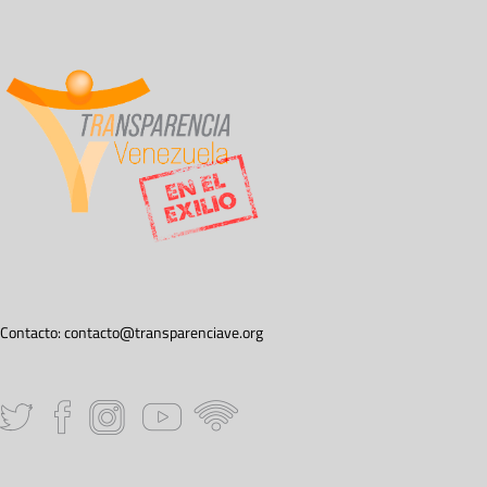
Contacto:
contacto@transparenciave.org