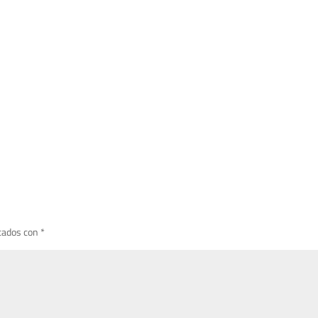
cados con
*