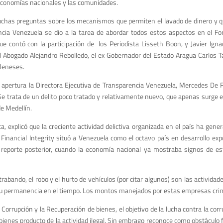
economías nacionales y las comunidades.
has preguntas sobre los mecanismos que permiten el lavado de dinero y qu
cia Venezuela se dio a la tarea de abordar todos estos aspectos en el For
ue contó con la participación de los Periodista Lisseth Boon, y Javier Igna
el Abogado Alejandro Rebolledo, el ex Gobernador del Estado Aragua Carlos T
eneses.
 apertura la Directora Ejecutiva de Transparencia Venezuela, Mercedes De Fre
as”. Se trata de un delito poco tratado y relativamente nuevo, que apenas surg
de Medellín.
rca, explicó que la creciente actividad delictiva organizada en el país ha ge
Financial Integrity situó a Venezuela como el octavo país en desarrollo expo
reporte posterior, cuando la economía nacional ya mostraba signos de est
trabando, el robo y el hurto de vehículos (por citar algunos) son las actividade
 su permanencia en el tiempo. Los montos manejados por estas empresas crim
orrupción y la Recuperación de bienes, el objetivo de la lucha contra la corr
ienes producto de la actividad ilegal. Sin embrago reconoce como obstáculo 