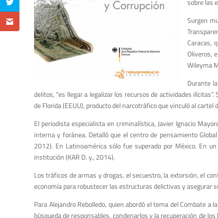
sobre las 
Surgen muc
Transparen
Caracas, q
Oliveros, 
Wileyma M
Durante la
delitos, “es llegar a legalizar los recursos de actividades ilícit
de Florida (EEUU), producto del narcotráfico que vinculó al cartel 
El periodista especialista en criminalística, Javier Ignacio Mayo
interna y foránea. Detalló que el centro de pensamiento Global 
2012). En Latinoamérica sólo fue superado por México. En un 
institución (KAR D. y., 2014).
Los tráficos de armas y drogas, el secuestro, la extorsión, el con
economía para robustecer las estructuras delictivas y asegurar
Para Alejandro Rebolledo, quien abordó el tema del Combate a la C
búsqueda de responsables, condenarlos y la recuperación de los b