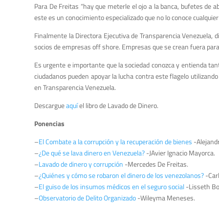
Para De Freitas “hay que meterle el ojo a la banca, bufetes de 
este es un conocimiento especializado que no lo conoce cualqui
Finalmente la Directora Ejecutiva de Transparencia Venezuela, di
socios de empresas off shore. Empresas que se crean fuera para 
Es urgente e importante que la sociedad conozca y entienda tan
ciudadanos pueden apoyar la lucha contra este flagelo utilizand
en Transparencia Venezuela.
Descargue
aquí
el libro de Lavado de Dinero.
Ponencias
–
El Combate a la corrupción y la recuperación de bienes
-Alejandr
–
¿De qué se lava dinero en Venezuela?
-JAvier Ignacio Mayorca.
–
Lavado de dinero y corrupción
-Mercedes De Freitas.
–
¿Quiénes y cómo se robaron el dinero de los venezolanos?
-Carl
–
El guiso de los insumos médicos en el seguro social
-Lisseth Bo
–
Observatorio de Delito Organizado
-Wileyma Meneses.