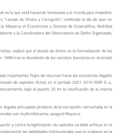
é es lo que está haciendo Venezuela y el mundo para impedirlo.
o “Lavado de Dinero y Corrupción”, celebrado el día de ayer en
cio Mayorca, el Economista y Director de Ecoanalítica, Asdrúbal
ablante y la Coordinadora del Observatorio de Delito Organizado,
itas, explicó que el lavado de dinero es la formalización de los
e en 1986 tras la develación de los secretos bancarios en el estado
nerado importantes flujos de recursos hacia las economías ilegales
rtador de capitales ilícitos en el período 2001-2010 (KAR D. y.,
ancamiento, bajó al puesto 25 en la clasificación de la misma
s ilegales principales producto de la corrupción, reinsertada en la
inales son multimillonarios, aseguró Mayorca.
upción y contra la legitimación de capitales se debe enfocar en la
fundamental las debilidades institucionales que se traducen en la