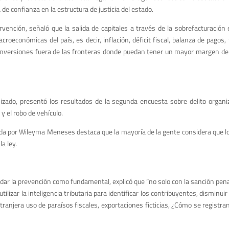
e confianza en la estructura de justicia del estado.
rvención, señaló que la salida de capitales a través de la sobrefacturació
oeconómicas del país, es decir, inflación, déficit fiscal, balanza de pagos
nversiones fuera de las fronteras donde puedan tener un mayor margen de r
anizado, presentó los resultados de la segunda encuesta sobre delito org
y el robo de vehículo.
da por Wileyma Meneses destaca que la mayoría de la gente considera que lo m
la ley.
rdar la prevención como fundamental, explicó que “no solo con la sanción pen
ilizar la inteligencia tributaria para identificar los contribuyentes, disminuir
xtranjera uso de paraísos fiscales, exportaciones ficticias, ¿Cómo se registr