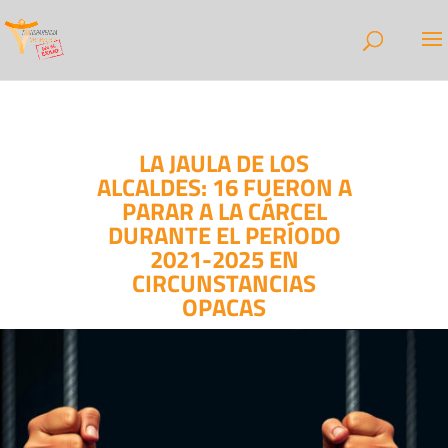
LA JAULA DE LOS
ALCALDES: 16 FUERON A
PARAR A LA CÁRCEL
DURANTE EL PERÍODO
2021-2025 EN
CIRCUNSTANCIAS
OPACAS