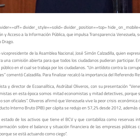
vider=»off» divider_style=»solid» divider_position=»top» hide_on_mobile
ión y Acceso a la Información Pública, que impulsa Transparencia Venezuela, se
o Drago.
 vicepresidente de la Asamblea Nacional, José Simón Calzadilla, quien expres
ra una comisión abierta para que todos los ciudadanos pudieran participar. E
 público en el cual se trabaja por los ciudadanos. “Un antídoto contra la corrup
es” comentó Calzadilla. Para finalizar recalcó la importancia del Referendo Re
sta y director de Ecoanalítica, Asdrúbal Oliveros, con su presentación “Ven
mistas en esta época somos mitad economistas y mitad detectives, porque sie
no son oficiales”. Oliveros afirmó que Venezuela vive la peor crisis económica 
ducto Interno Bruto (PIB) per cápita se redujo en 57,2% desde 2012, además d
el estado de los activos que tiene el BCV y que contabiliza como reservas i
formación sobre el balance y situación financiera de las empresas públicas 
 porque se está actuando como ciego”.