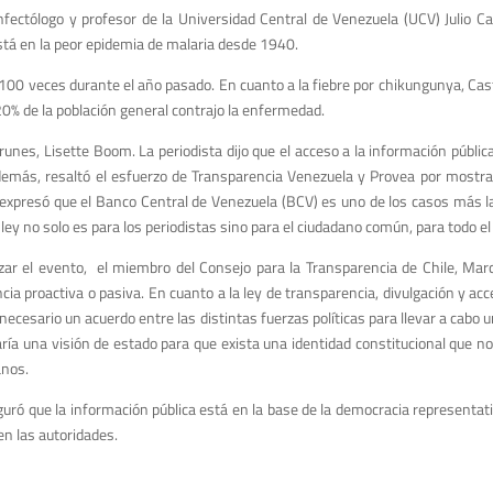
infectólogo y profesor de la Universidad Central de Venezuela (UCV) Julio Ca
stá en la peor epidemia de malaria desde 1940.
100 veces durante el año pasado. En cuanto a la fiebre por chikungunya, Cast
% de la población general contrajo la enfermedad.
runes, Lisette Boom. La periodista dijo que el acceso a la información públic
demás, resaltó el esfuerzo de Transparencia Venezuela y Provea por mostra
xpresó que el Banco Central de Venezuela (BCV) es uno de los casos más l
a ley no solo es para los periodistas sino para el ciudadano común, para todo el 
izar el evento, el miembro del Consejo para la Transparencia de Chile, Marc
cia proactiva o pasiva. En cuanto a la ley de transparencia, divulgación y ac
 necesario un acuerdo entre las distintas fuerzas políticas para llevar a cabo
aría una visión de estado para que exista una identidad constitucional que n
anos.
uró que la información pública está en la base de la democracia representati
en las autoridades.