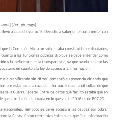
=»on»] [/et_pb_tags]
 llevó a cabo el evento “El Derecho a saber en el continente” con
ó que la Comisión Mixta no solo estaba constituida por diputados,
n cuanto a las funciones públicas dijo que se debe entender como
ción y la ineficiencia es la transparencia, ya que ayuda a evitar las
vocatorio en cuanto a la ley de acceso a la información.
ezuela planificando sin cifras” comenzó su ponencia diciendo que
mpre estamos a la caza de información, con la dificultad de que
desde la Guerra Federal. Entre los datos que facilitó estaba que en
e que la inflación estimada en lo que va del 2016 es de 807,2%.
nternacionales. Tampoco se tiene acceso a las deudas por cobrar
como la Cantv. Como cierre hizo énfasis en que “sin información