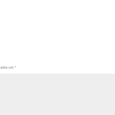
cados con
*