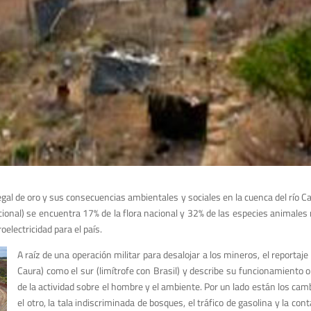
ilegal de oro y sus consecuencias ambientales y sociales en la cuenca del río Ca
nacional) se encuentra 17% de la flora nacional y 32% de las especies animales
electricidad para el país.
A raíz de una operación militar para desalojar a los mineros, el reportaje
Caura) como el sur (limítrofe con Brasil) y describe su funcionamiento
de la actividad sobre el hombre y el ambiente. Por un lado están los cam
el otro, la tala indiscriminada de bosques, el tráfico de gasolina y la c