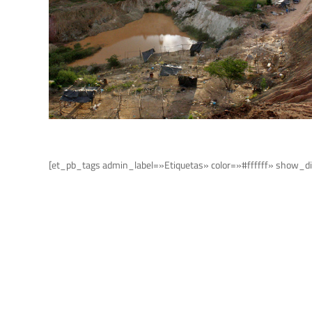
[et_pb_tags admin_label=»Etiquetas» color=»#ffffff» show_di