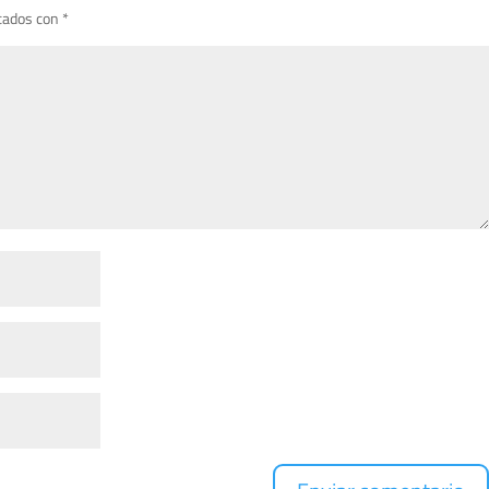
cados con
*