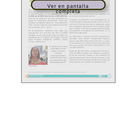
Ver en pantalla
completa