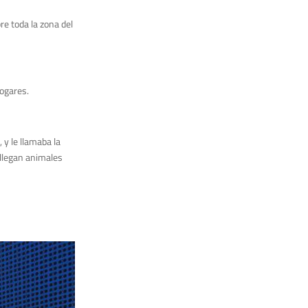
re toda la zona del
hogares.
 y le llamaba la
 llegan animales