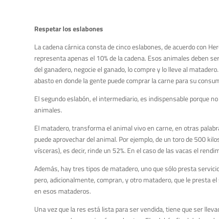
Respetar los eslabones
La cadena cárnica consta de cinco eslabones, de acuerdo con Here
representa apenas el 10% de la cadena. Esos animales deben ser l
del ganadero, negocie el ganado, lo compre y lo lleve al matadero
abasto en donde la gente puede comprar la carne para su consum
El segundo eslabón, el intermediario, es indispensable porque no
animales.
El matadero, transforma el animal vivo en carne, en otras palabra
puede aprovechar del animal. Por ejemplo, de un toro de 500 kilos
vísceras), es decir, rinde un 52%. En el caso de las vacas el r
Además, hay tres tipos de matadero, uno que sólo presta servicios
pero, adicionalmente, compran, y otro matadero, que le presta e
en esos mataderos.
Una vez que la res está lista para ser vendida, tiene que ser llev