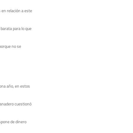
 en relación a este
 barata para lo que
 porque no se
ona año, en estos
 ganadero cuestionó
spone de dinero