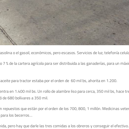
ina o el gasoil, económicos, pero escasos. Servicios de luz, telefonía celula
o 7 % de la cartera agrícola para ser distribuida a las ganaderías, para un máx
ite para tractor estaba por el orden de 60 mil bs, ahorita en 1.200.
ntra en 1.400 mil bs. Un rollo de alambre liso para cerca, 350 mil bs, hace t
só de 680 bolívares a 350 mil.
n repuestos que están por el orden de los 700, 800, 1 millón. Medicinas veter
 para los becerros…
ida, pero hay que darle las tres comidas a los obreros y conseguir el efectivo.