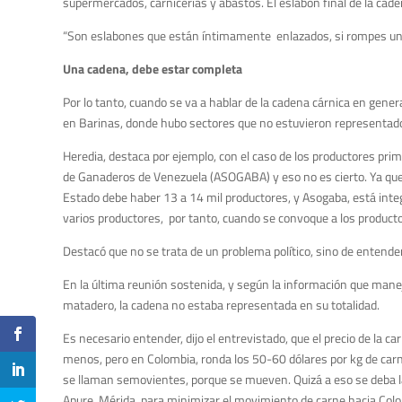
supermercados, carnicerías y abastos. El eslabón final de la cad
“Son eslabones que están íntimamente enlazados, si rompes un e
Una cadena, debe estar completa
Por lo tanto, cuando se va a hablar de la cadena cárnica en gene
en Barinas, donde hubo sectores que no estuvieron representad
Heredia, destaca por ejemplo, con el caso de los productores pri
de Ganaderos de Venezuela (ASOGABA) y eso no es cierto. Ya que
Estado debe haber 13 a 14 mil productores, y Asogaba, está int
varios productores, por tanto, cuando se convoque a los producto
Destacó que no se trata de un problema político, sino de entende
En la última reunión sostenida, y según la información que manej
matadero, la cadena no estaba representada en su totalidad.
Es necesario entender, dijo el entrevistado, que el precio de la c
menos, pero en Colombia, ronda los 50-60 dólares por kg de carne,
se llaman semovientes, porque se mueven. Quizá a eso se deba la
Apure, Mérida, para minimizar el movimiento de carne hacia Col