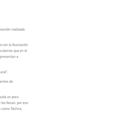
reunión realizada
o con la Asociación
lculamos que en el
epresentan a
ral”.
rentes de
quizá un poco
los llevan, por eso
s como Táchira,