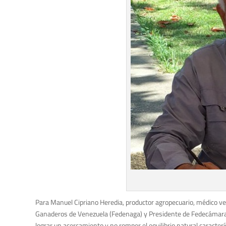
Para Manuel Cipriano Heredia, productor agropecuario, médico ve
Ganaderos de Venezuela (Fedenaga) y Presidente de Fedecámaras-
lograr un acercamiento y no romper el equilibrio natural caracterís