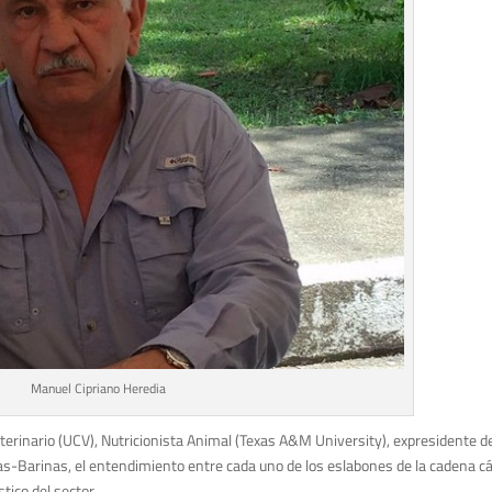
Manuel Cipriano Heredia
terinario (UCV), Nutricionista Animal (Texas A&M University), expresidente d
Barinas, el entendimiento entre cada uno de los eslabones de la cadena cár
tico del sector.