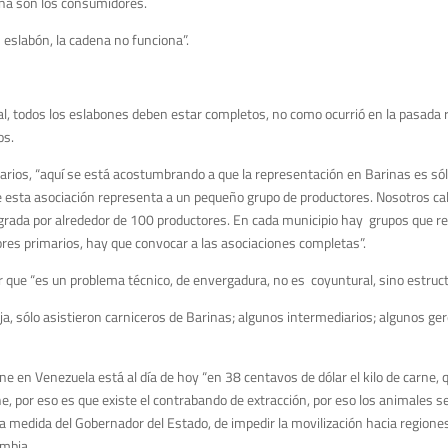
ena son los consumidores.
slabón, la cadena no funciona”.
ral, todos los eslabones deben estar completos, no como ocurrió en la pasada 
os.
marios, “aquí se está acostumbrando a que la representación en Barinas es sól
 esta asociación representa a un pequeño grupo de productores. Nosotros ca
egrada por alrededor de 100 productores. En cada municipio hay grupos que r
res primarios, hay que convocar a las asociaciones completas”.
r que “es un problema técnico, de envergadura, no es coyuntural, sino estructu
a, sólo asistieron carniceros de Barinas; algunos intermediarios; algunos ge
arne en Venezuela está al día de hoy “en 38 centavos de dólar el kilo de carne, 
 por eso es que existe el contrabando de extracción, por eso los animales se 
 medida del Gobernador del Estado, de impedir la movilización hacia regione
ombia.