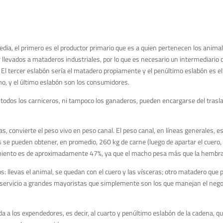
dia, el primero es el productor primario que es a quien pertenecen los animal
levados a mataderos industriales, por lo que es necesario un intermediario q
. El tercer eslabón sería el matadero propiamente y el penúltimo eslabón es el
o, y el último eslabón son los consumidores.
 todos los carniceros, ni tampoco los ganaderos, pueden encargarse del trasla
s, convierte el peso vivo en peso canal. El peso canal, en líneas generales, es
 se pueden obtener, en promedio, 260 kg de carne (luego de apartar el cuero, 
endimiento es de aproximadamente 47%, ya que el macho pesa más que la hembra
: llevas el animal, se quedan con el cuero y las vísceras; otro matadero que p
l servicio a grandes mayoristas que simplemente son los que manejan el neg
ada a los expendedores, es decir, al cuarto y penúltimo eslabón de la cadena, q