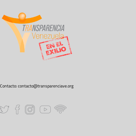
Contacto:
contacto@transparenciave.org