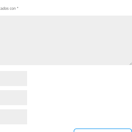
cados con
*