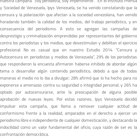
nuestra campaña “Soy periodista, soy impertinente”. En el Instituto Prensa
y Sociedad de Venezuela, Ipys Venezuela, se ha venido constatando que la
censura y la polarización que afectan a la sociedad venezolana, han venido
horadando también la calidad de los medios, del trabajo periodístico, y en
consecuencia del periodismo. A esto se agregan las campañas de
desprestigio y criminalización emprendidas por representantes del gobierno
contra los periodistas y los medios, que desestimulan y debilitan el ejercicio
profesional. No es casual que en nuestro Estudio 2014 “Censura y
Autocensura en periodistas y medios de Venezuela”, 29% de los periodistas
que respondieron la encuesta afirmaron haberse inhibido de abordar algún
tema o desarrollar algún contenido periodístico, debido a que de todas
maneras el medio no lo iba a divulgar; 28% afirmó que lo ha hecho para no
exponerse a amenazas contra su seguridad o integridad personal; y 26% ha
optado por autocensurarse, ante la preocupación de alguna posible
aprobación de nuevas leyes. Por estas razones, Ipys Venezuela decidió
impulsar esta campaña, que llama a remover cualquier actitud de
conformismo frente a la realidad, amparados en el derecho a ejercer un
periodismo libre e independiente de cualquier domesticación, y destacando la
indocilidad como un valor fundamental del oficio, cuya razón de ser es la
confrontación democrática.