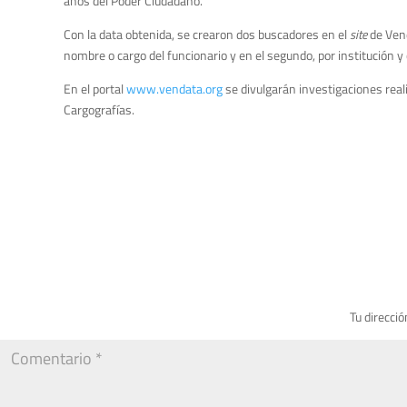
años del Poder Ciudadano.
Con la data obtenida, se crearon dos buscadores en el
site
de Vend
nombre o cargo del funcionario y en el segundo, por institución y
En el portal
www.vendata.org
se divulgarán investigaciones real
Cargografías.
Tu direcció