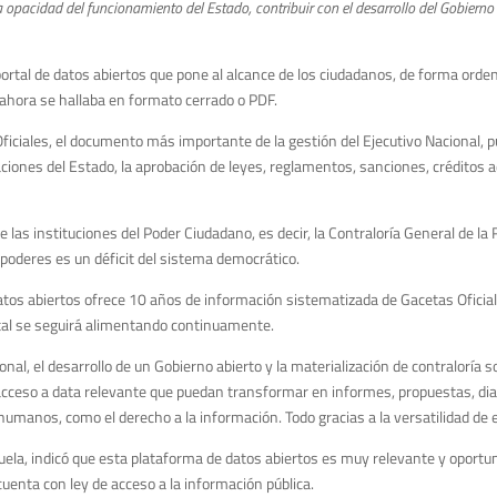
pacidad del funcionamiento del Estado, contribuir con el desarrollo del Gobierno abie
ortal de datos abiertos que pone al alcance de los ciudadanos, de forma orde
 ahora se hallaba en formato cerrado o PDF.
ficiales, el documento más importante de la gestión del Ejecutivo Nacional, p
iones del Estado, la aprobación de leyes, reglamentos, sanciones, créditos 
s instituciones del Poder Ciudadano, es decir, la Contraloría General de la Re
e poderes es un déficit del sistema democrático.
tos abiertos ofrece 10 años de información sistematizada de Gacetas Ofici
tal se seguirá alimentando continuamente.
onal, el desarrollo de un Gobierno abierto y la materialización de contraloría s
 acceso a data relevante que puedan transformar en informes, propuestas, dia
humanos, como el derecho a la información. Todo gracias a la versatilidad de e
ela, indicó que esta plataforma de datos abiertos es muy relevante y oportun
uenta con ley de acceso a la información pública.