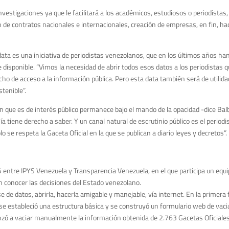
nvestigaciones ya que le facilitará a los académicos, estudiosos o periodistas,
 de contratos nacionales e internacionales, creación de empresas, en fin, hace
ata es una iniciativa de periodistas venezolanos, que en los últimos años han 
 disponible. “Vimos la necesidad de abrir todos esos datos a los periodistas 
ho de acceso a la información pública. Pero esta data también será de utilida
tenible”.
ión que es de interés público permanece bajo el mando de la opacidad -dice Bal
nía tiene derecho a saber. Y un canal natural de escrutinio público es el peri
lo se respeta la Gaceta Oficial en la que se publican a diario leyes y decretos”.
 entre IPYS Venezuela y Transparencia Venezuela, en el que participa un equi
en conocer las decisiones del Estado venezolano.
se de datos, abrirla, hacerla amigable y manejable, vía internet. En la primera
se estableció una estructura básica y se construyó un formulario web de vacia
enzó a vaciar manualmente la información obtenida de 2.763 Gacetas Oficial