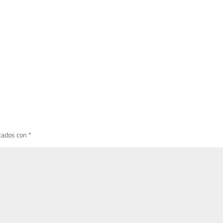
cados con
*