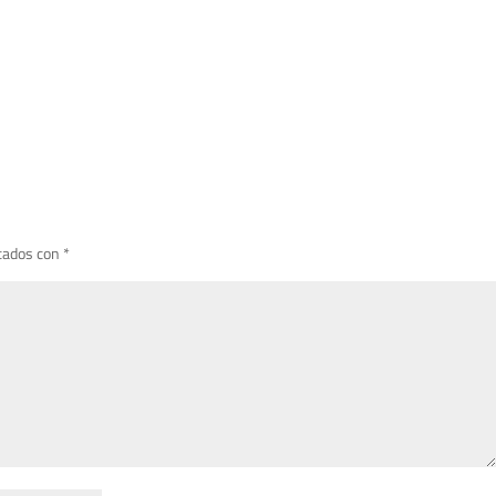
cados con
*