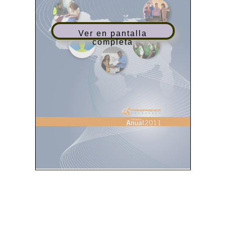
Ver en pantalla
completa