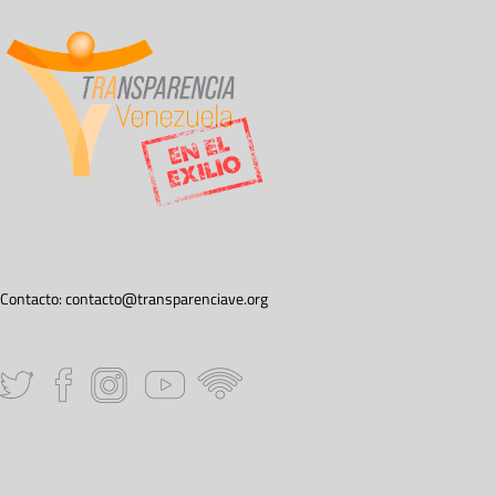
Contacto:
contacto@transparenciave.org