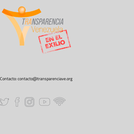
Contacto:
contacto@transparenciave.org