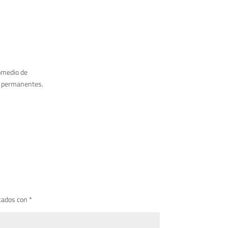
romedio de
es permanentes.
cados con
*