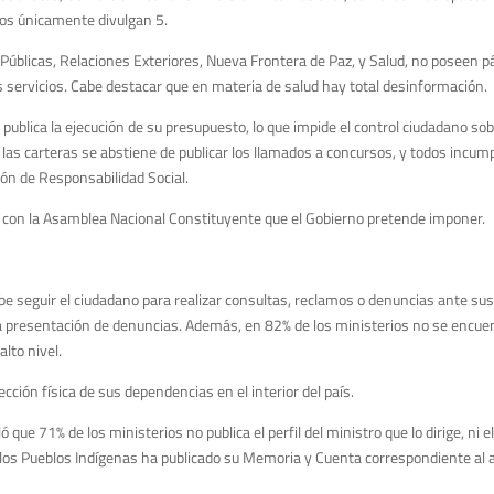
ados únicamente divulgan 5.
 Públicas, Relaciones Exteriores, Nueva Frontera de Paz, y Salud, no poseen p
us servicios. Cabe destacar que en materia de salud hay total desinformación.
ublica la ejecución de su presupuesto, lo que impide el control ciudadano sob
las carteras se abstiene de publicar los llamados a concursos, y todos incum
ión de Responsabilidad Social.
á con la Asamblea Nacional Constituyente que el Gobierno pretende imponer.
ebe seguir el ciudadano para realizar consultas, reclamos o denuncias ante su
 presentación de denuncias. Además, en 82% de los ministerios no se encuen
lto nivel.
cción física de sus dependencias en el interior del país.
 que 71% de los ministerios no publica el perfil del ministro que lo dirige, ni e
 los Pueblos Indígenas ha publicado su Memoria y Cuenta correspondiente al