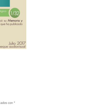
cados con
*