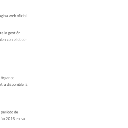
ágina web oficial
re la gestión
plen con el deber
s órganos.
tra disponible la
l período de
 año 2016 en su