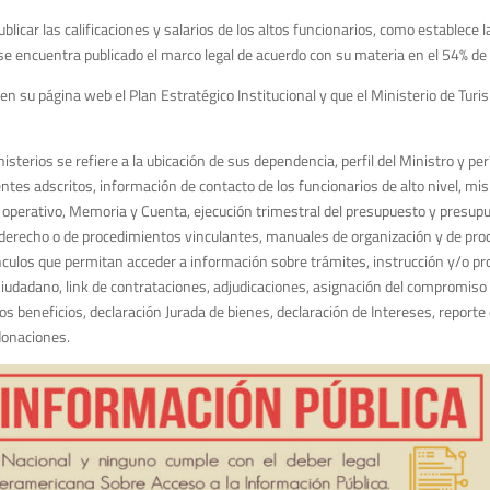
licar las calificaciones y salarios de los altos funcionarios, como establece 
e encuentra publicado el marco legal de acuerdo con su materia en el 54% de 
n su página web el Plan Estratégico Institucional y que el Ministerio de Turi
isterios se refiere a la ubicación de sus dependencia, perfil del Ministro y per
entes adscritos, información de contacto de los funcionarios de alto nivel, misi
 y operativo, Memoria y Cuenta, ejecución trimestral del presupuesto y presup
e derecho o de procedimientos vinculantes, manuales de organización y de pro
ínculos que permitan acceder a información sobre trámites, instrucción y/o p
 Ciudadano, link de contrataciones, adjudicaciones, asignación del compromiso
s beneficios, declaración Jurada de bienes, declaración de Intereses, reporte 
 donaciones.