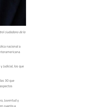
trol ciudadano de la
blica nacional a
 Interamericana
 Judicial, los que
 las 30 que
0 aspectos
no, Juventud y
 en cuanto a