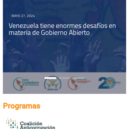
MAYO 27, 2024
OCTUBRE 1, 2022
MAYO 27, 2024
022
JUNIO 3, 2022
Venezuela tiene enormes desafíos en
Propuesta innovadora
Venezuela tiene enor
 – herramientas comic
gobierno abierto – h
materia de Gobierno Abierto
contra la corrupción
materia de Gobierno 
Programas