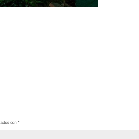
cados con
*