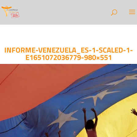
INFORME-VENEZUELA_ES-1-SCALED-1-
E1651072036779-980×551