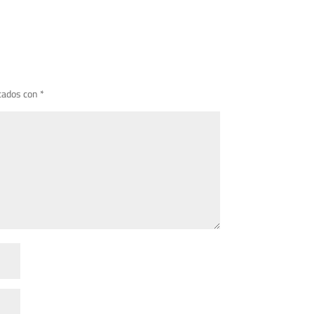
cados con
*