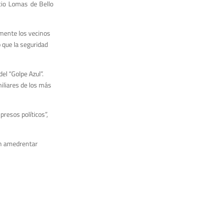
cio Lomas de Bello
ormente los vecinos
o que la seguridad
el “Golpe Azul”.
iliares de los más
resos políticos”,
ron amedrentar