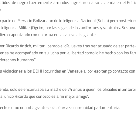
stidos de negro fuertemente armados ingresaron a su vivienda en el Edifi
.
mo parte del Servicio Bolivariano de Inteligencia Nacional (Sebin) pero posteri
teligencia Militar (Dgcim) por las siglas de los uniformes y vehículos. Sostuv
ndieron apuntando con un arma en la cabeza al vigilante.
r Ricardo Antich, militar liberado el día jueves tras ser acusado de ser parte d
ienes he acompañado en su lucha por la libertad como lo he hecho con los fam
e derechos humanos”.
 violaciones a los DDHH ocurridas en Venezuela, por eso tengo contacto con p
vienda, solo se encontraba su madre de 74 años a quien los oficiales intenta
al único Ricardo que conozco es a mi mejor amigo”.
l hecho como una «flagrante violación» a su inmunidad parlamentaria.