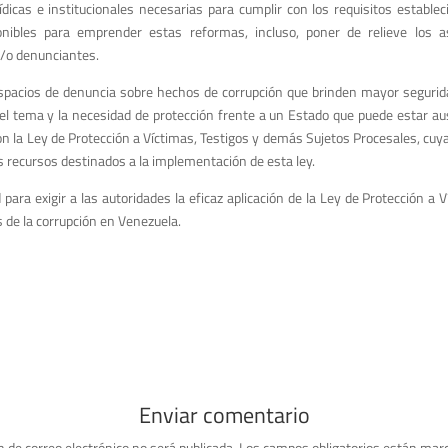
rídicas e institucionales necesarias para cumplir con los requisitos establec
ponibles para emprender estas reformas, incluso, poner de relieve los 
 y/o denunciantes.
spacios de denuncia sobre hechos de corrupción que brinden mayor segurida
el tema y la necesidad de protección frente a un Estado que puede estar au
on la Ley de Protección a Víctimas, Testigos y demás Sujetos Procesales, cuy
os recursos destinados a la implementación de esta ley.
ara exigir a las autoridades la eficaz aplicación de la Ley de Protección a V
 de la corrupción en Venezuela.
Enviar comentario
n de correo electrónico no será publicada.
Los campos obligatorios están mar