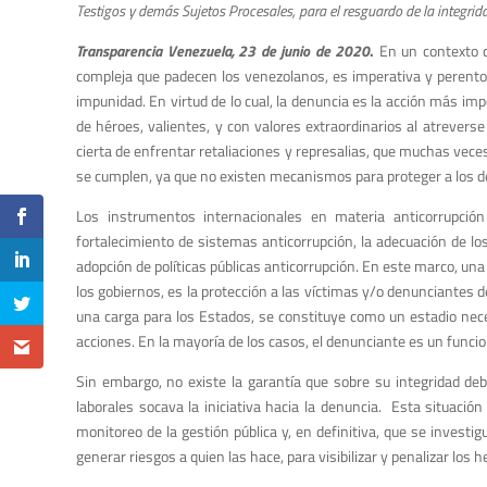
Testigos y demás Sujetos Procesales, para el resguardo de la integri
Transparencia Venezuela, 23 de junio de 2020
.
En un contexto c
compleja que padecen los venezolanos, es imperativa y perentori
impunidad. En virtud de lo cual, la denuncia es la acción más im
de héroes, valientes, y con valores extraordinarios al atreverse
cierta de enfrentar retaliaciones y represalias, que muchas veces
se cumplen, ya que no existen mecanismos para proteger a los
Los instrumentos internacionales en materia anticorrupció
fortalecimiento de sistemas anticorrupción, la adecuación de lo
adopción de políticas públicas anticorrupción. En este marco, una 
los gobiernos, es la protección a las víctimas y/o denunciantes d
una carga para los Estados, se constituye como un estadio nece
acciones. En la mayoría de los casos, el denunciante es un func
Sin embargo, no existe la garantía que sobre su integridad de
laborales socava la iniciativa hacia la denuncia. Esta situació
monitoreo de la gestión pública y, en definitiva, que se investi
generar riesgos a quien las hace, para visibilizar y penalizar los