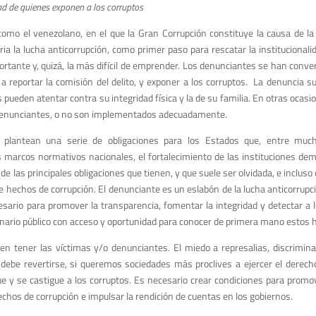
dad de quienes exponen a los corruptos
omo el venezolano, en el que la Gran Corrupción constituye la causa de la 
a la lucha anticorrupción, como primer paso para rescatar la institucionalid
portante y, quizá, la más difícil de emprender. Los denunciantes se han conve
 a reportar la comisión del delito, y exponer a los corruptos. La denuncia su
 pueden atentar contra su integridad física y la de su familia. En otras ocas
 denunciantes, o no son implementados adecuadamente.
n plantean una serie de obligaciones para los Estados que, entre muc
s marcos normativos nacionales, el fortalecimiento de las instituciones dem
de las principales obligaciones que tienen, y que suele ser olvidada, e incluso
e hechos de corrupción. El denunciante es un eslabón de la lucha anticorrupci
sario para promover la transparencia, fomentar la integridad y detectar a 
ionario público con acceso y oportunidad para conocer de primera mano estos 
ben tener las víctimas y/o denunciantes. El miedo a represalias, discrimin
n debe revertirse, si queremos sociedades más proclives a ejercer el derecho
gue y se castigue a los corruptos. Es necesario crear condiciones para promo
 hechos de corrupción e impulsar la rendición de cuentas en los gobiernos.