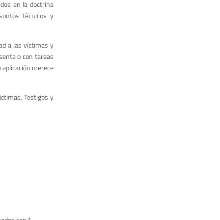
idos en la doctrina
asuntos técnicos y
d a las víctimas y
sente o con tareas
a aplicación merece
íctimas, Testigos y
cados con
*