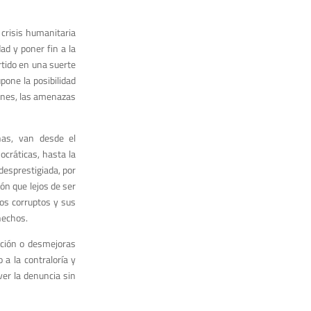
crisis humanitaria
ad y poner fin a la
rtido en una suerte
pone la posibilidad
iones, las amenazas
has, van desde el
ocráticas, hasta la
 desprestigiada, por
ón que lejos de ser
los corruptos y sus
hechos.
ación o desmejoras
 a la contraloría y
ver la denuncia sin