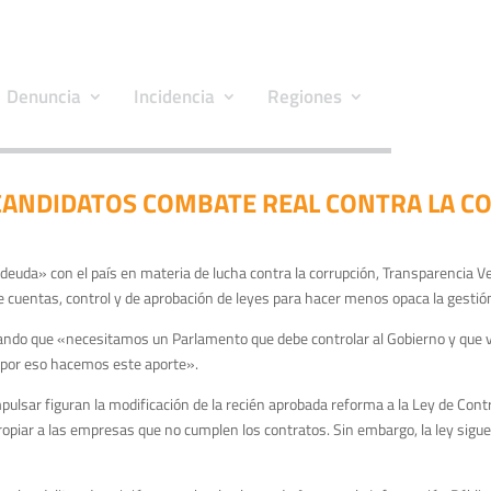
Denuncia
Incidencia
Regiones
 CANDIDATOS COMBATE REAL CONTRA LA C
euda» con el país en materia de lucha contra la corrupción, Transparencia Ve
 cuentas, control y de aprobación de leyes para hacer menos opaca la gestión
icando que «necesitamos un Parlamento que debe controlar al Gobierno y que ve
y por eso hacemos este aporte».
mpulsar figuran la modificación de la recién aprobada reforma a la Ley de Cont
expropiar a las empresas que no cumplen los contratos. Sin embargo, la ley si