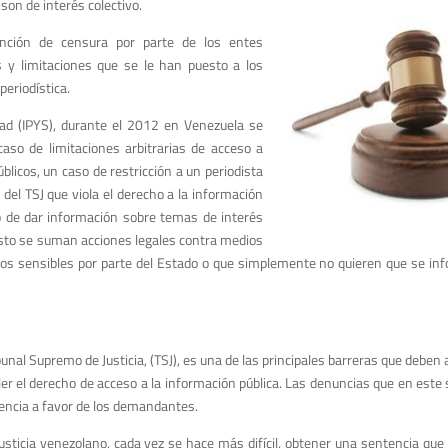
son de interés colectivo.
nción de censura por parte de los entes
s y limitaciones que se le han puesto a los
periodística.
dad (IPYS), durante el 2012 en Venezuela se
 caso de limitaciones arbitrarias de acceso a
icos, un caso de restricción a un periodista
del TSJ que viola el derecho a la información
co de dar información sobre temas de interés
A esto se suman acciones legales contra medios
s sensibles por parte del Estado o que simplemente no quieren que se infor
bunal Supremo de Justicia, (TSJ), es una de las principales barreras que deb
ler el derecho de acceso a la información pública. Las denuncias que en este 
encia a favor de los demandantes.
usticia venezolano, cada vez se hace más difícil, obtener una sentencia que 