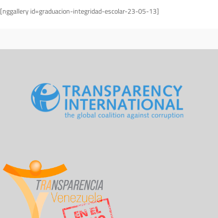
[nggallery id=graduacion-integridad-escolar-23-05-13]