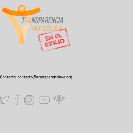
Contacto:
contacto@transparenciave.org