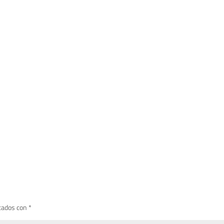
cados con
*