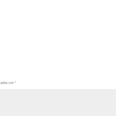
cados con
*