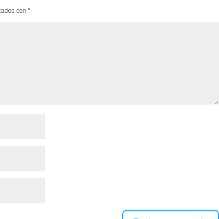
cados con
*